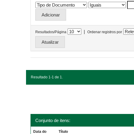
|
Resultados/Página
Ordenar registros por
Resultado 1-1 de 1.
Conjunto de itens:
Data do
Título