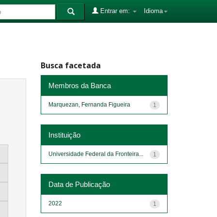
Entrar em:
Idioma
Busca facetada
Membros da Banca
Marquezan, Fernanda Figueira
1
Instituição
Universidade Federal da Fronteira...
1
Data de Publicação
2022
1