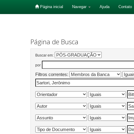
Página inicial
Navegar
Ajuda
Contato
Skip
navigation
Página de Busca
Buscar em:
por
Filtros correntes: