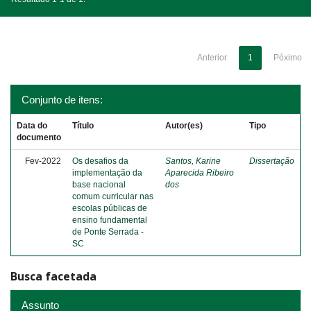
Anterior
1
Póximo
Conjunto de itens:
Data do
Título
Autor(es)
Tipo
documento
Fev-2022
Os desafios da
Santos, Karine
Dissertação
implementação da
Aparecida Ribeiro
base nacional
dos
comum curricular nas
escolas públicas de
ensino fundamental
de Ponte Serrada -
SC
Busca facetada
Assunto