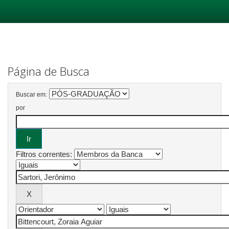
Skip
navigation
Página de Busca
Buscar em:
por
Filtros correntes: