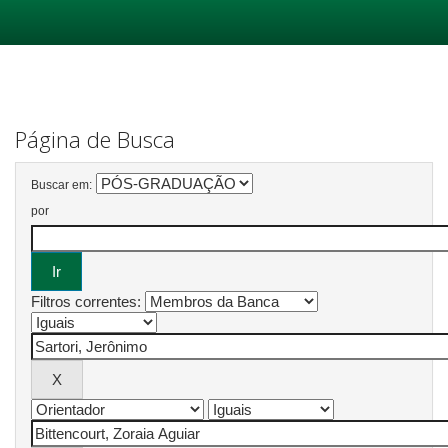
Skip
navigation
Página de Busca
Buscar em:
por
Filtros correntes: