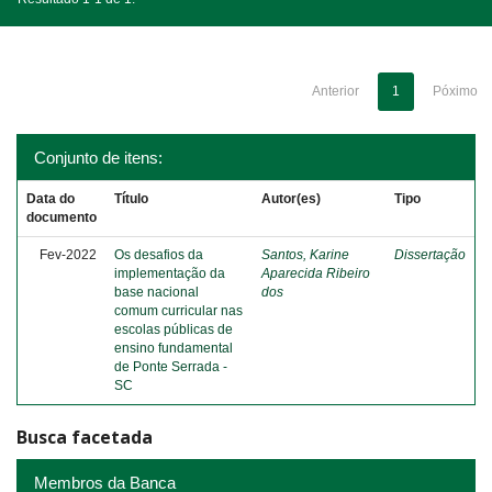
Anterior
1
Póximo
Conjunto de itens:
Data do
Título
Autor(es)
Tipo
documento
Fev-2022
Os desafios da
Santos, Karine
Dissertação
implementação da
Aparecida Ribeiro
base nacional
dos
comum curricular nas
escolas públicas de
ensino fundamental
de Ponte Serrada -
SC
Busca facetada
Membros da Banca