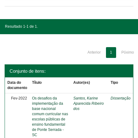
Resultado 1-1 de 1.
Anterior
1
Póximo
Conjunto de itens:
Data do
Título
Autor(es)
Tipo
documento
Fev-2022
Os desafios da
Santos, Karine
Dissertação
implementação da
Aparecida Ribeiro
base nacional
dos
comum curricular nas
escolas públicas de
ensino fundamental
de Ponte Serrada -
SC