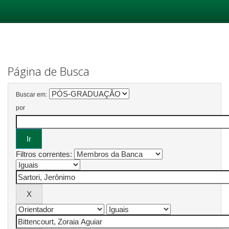
Skip
navigation
Página de Busca
Buscar em:
por
Filtros correntes: