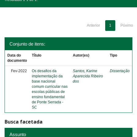
Anterior
1
Póximo
Conjunto de itens:
Data do
Título
Autor(es)
Tipo
documento
Fev-2022
Os desafios da
Santos, Karine
Dissertação
implementação da
Aparecida Ribeiro
base nacional
dos
comum curricular nas
escolas públicas de
ensino fundamental
de Ponte Serrada -
SC
Busca facetada
Assunto