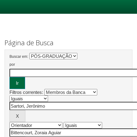
Skip
navigation
Página de Busca
Buscar em:
por
Filtros correntes: