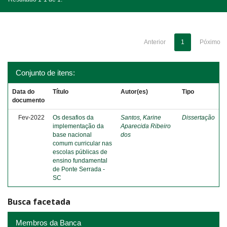
Anterior
1
Póximo
Conjunto de itens:
Data do
Título
Autor(es)
Tipo
documento
Fev-2022
Os desafios da
Santos, Karine
Dissertação
implementação da
Aparecida Ribeiro
base nacional
dos
comum curricular nas
escolas públicas de
ensino fundamental
de Ponte Serrada -
SC
Busca facetada
Membros da Banca