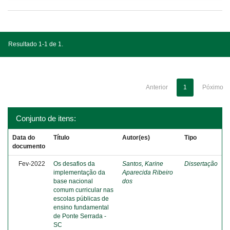
Resultado 1-1 de 1.
Anterior
1
Póximo
Conjunto de itens:
Data do
Título
Autor(es)
Tipo
documento
Fev-2022
Os desafios da
Santos, Karine
Dissertação
implementação da
Aparecida Ribeiro
base nacional
dos
comum curricular nas
escolas públicas de
ensino fundamental
de Ponte Serrada -
SC