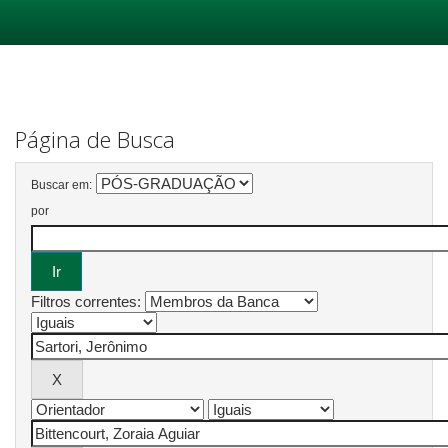
Skip
navigation
Página de Busca
Buscar em:
por
Filtros correntes: