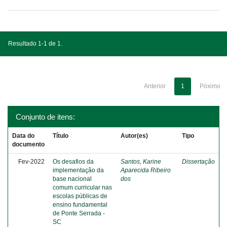
Resultado 1-1 de 1.
Anterior
1
Póximo
Conjunto de itens:
Data do
Título
Autor(es)
Tipo
documento
Fev-2022
Os desafios da
Santos, Karine
Dissertação
implementação da
Aparecida Ribeiro
base nacional
dos
comum curricular nas
escolas públicas de
ensino fundamental
de Ponte Serrada -
SC