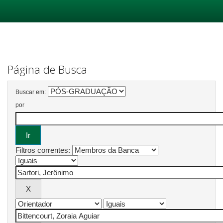
Skip
navigation
Página de Busca
Buscar em:
por
Filtros correntes: