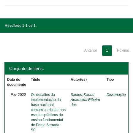
Resultado 1-1 de 1.
Anterior
1
Póximo
Conjunto de itens:
Data do
Título
Autor(es)
Tipo
documento
Fev-2022
Os desafios da
Santos, Karine
Dissertação
implementação da
Aparecida Ribeiro
base nacional
dos
comum curricular nas
escolas públicas de
ensino fundamental
de Ponte Serrada -
SC