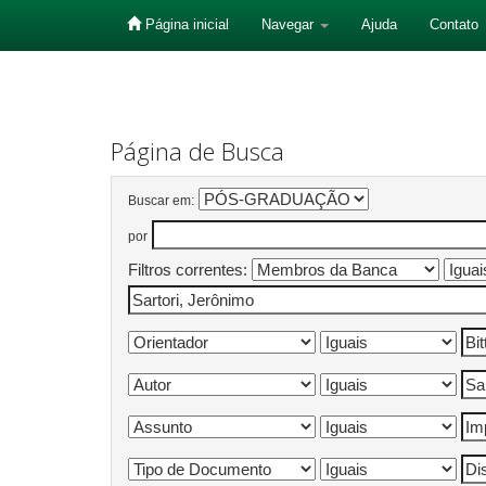
Página inicial
Navegar
Ajuda
Contato
Skip
navigation
Página de Busca
Buscar em:
por
Filtros correntes: