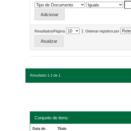
|
Resultados/Página
Ordenar registros por
Resultado 1-1 de 1.
Conjunto de itens:
Data do
Título