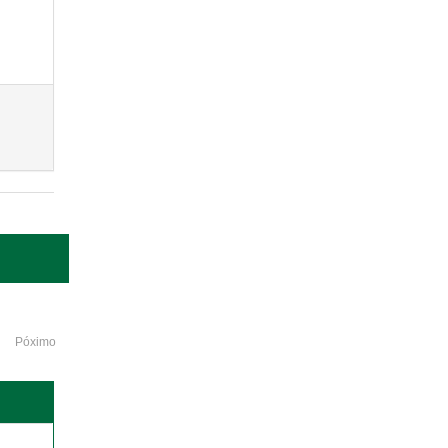
Póximo
o