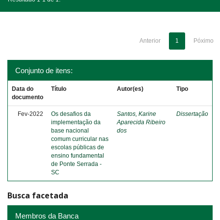
Anterior
1
Póximo
Conjunto de itens:
Data do
Título
Autor(es)
Tipo
documento
Fev-2022
Os desafios da
Santos, Karine
Dissertação
implementação da
Aparecida Ribeiro
base nacional
dos
comum curricular nas
escolas públicas de
ensino fundamental
de Ponte Serrada -
SC
Busca facetada
Membros da Banca