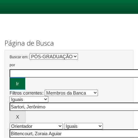
Skip
navigation
Página de Busca
Buscar em:
por
Filtros correntes: