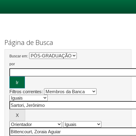
Skip
navigation
Página de Busca
Buscar em:
por
Filtros correntes: