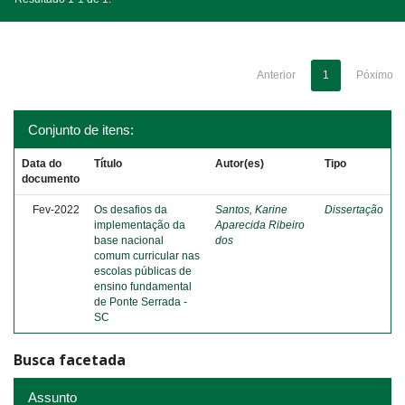
Anterior
1
Póximo
Conjunto de itens:
Data do
Título
Autor(es)
Tipo
documento
Fev-2022
Os desafios da
Santos, Karine
Dissertação
implementação da
Aparecida Ribeiro
base nacional
dos
comum curricular nas
escolas públicas de
ensino fundamental
de Ponte Serrada -
SC
Busca facetada
Assunto