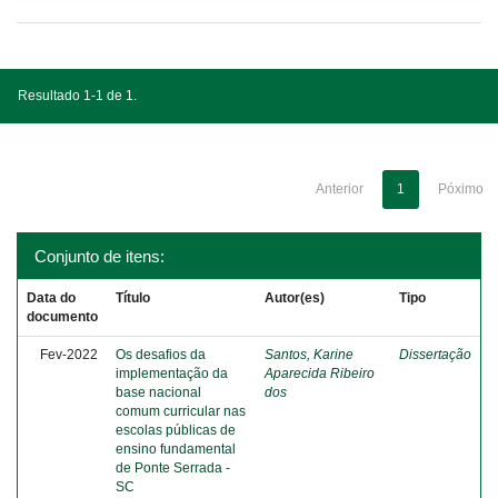
Resultado 1-1 de 1.
Anterior
1
Póximo
Conjunto de itens:
Data do
Título
Autor(es)
Tipo
documento
Fev-2022
Os desafios da
Santos, Karine
Dissertação
implementação da
Aparecida Ribeiro
base nacional
dos
comum curricular nas
escolas públicas de
ensino fundamental
de Ponte Serrada -
SC