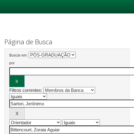
Skip
navigation
Página de Busca
Buscar em:
por
Filtros correntes: