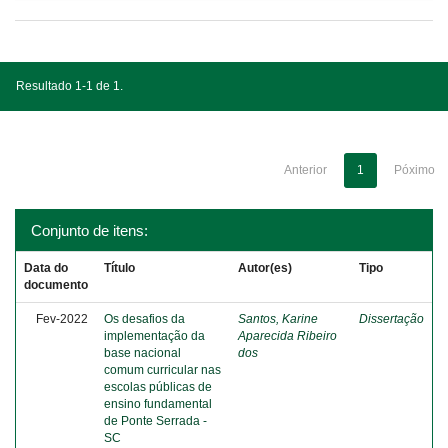
Resultado 1-1 de 1.
Anterior
1
Póximo
Conjunto de itens:
Data do
Título
Autor(es)
Tipo
documento
Fev-2022
Os desafios da
Santos, Karine
Dissertação
implementação da
Aparecida Ribeiro
base nacional
dos
comum curricular nas
escolas públicas de
ensino fundamental
de Ponte Serrada -
SC