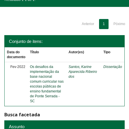
Anterior
1
Póximo
Conjunto de itens:
Data do
Título
Autor(es)
Tipo
documento
Fev-2022
Os desafios da
Santos, Karine
Dissertação
implementação da
Aparecida Ribeiro
base nacional
dos
comum curricular nas
escolas públicas de
ensino fundamental
de Ponte Serrada -
SC
Busca facetada
Assunto