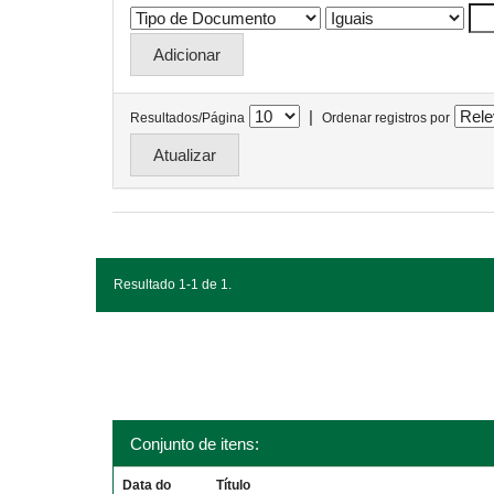
|
Resultados/Página
Ordenar registros por
Resultado 1-1 de 1.
Conjunto de itens:
Data do
Título