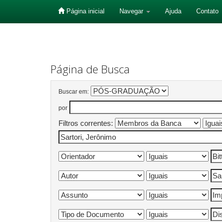
Página inicial
Navegar
Ajuda
Contato
Skip
navigation
Página de Busca
Buscar em:
por
Filtros correntes: