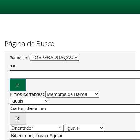
Skip
navigation
Página de Busca
Buscar em:
por
Filtros correntes: