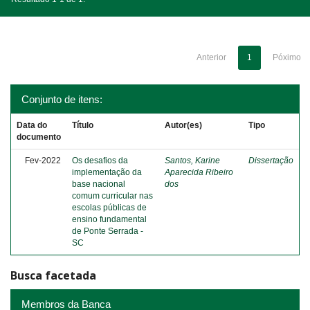
Anterior
1
Póximo
Conjunto de itens:
Data do
Título
Autor(es)
Tipo
documento
Fev-2022
Os desafios da
Santos, Karine
Dissertação
implementação da
Aparecida Ribeiro
base nacional
dos
comum curricular nas
escolas públicas de
ensino fundamental
de Ponte Serrada -
SC
Busca facetada
Membros da Banca