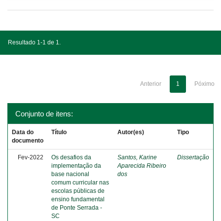
Resultado 1-1 de 1.
Anterior
1
Póximo
Conjunto de itens:
Data do
Título
Autor(es)
Tipo
documento
Fev-2022
Os desafios da
Santos, Karine
Dissertação
implementação da
Aparecida Ribeiro
base nacional
dos
comum curricular nas
escolas públicas de
ensino fundamental
de Ponte Serrada -
SC