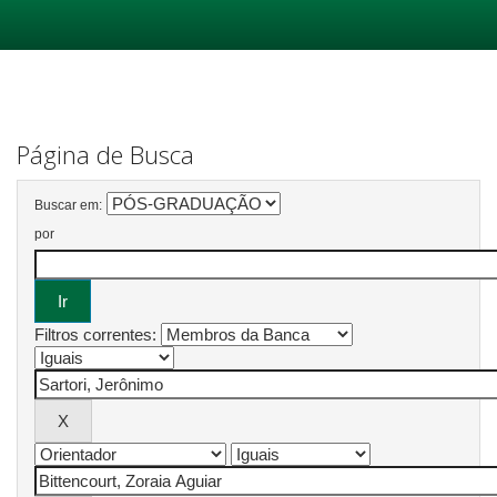
Skip
navigation
Página de Busca
Buscar em:
por
Filtros correntes: