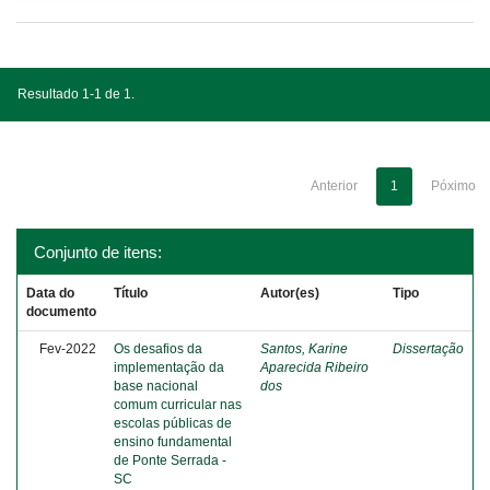
Resultado 1-1 de 1.
Anterior
1
Póximo
Conjunto de itens:
Data do
Título
Autor(es)
Tipo
documento
Fev-2022
Os desafios da
Santos, Karine
Dissertação
implementação da
Aparecida Ribeiro
base nacional
dos
comum curricular nas
escolas públicas de
ensino fundamental
de Ponte Serrada -
SC