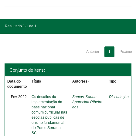
Resultado 1-1 de 1.
Anterior
1
Póximo
Conjunto de itens:
Data do
Título
Autor(es)
Tipo
documento
Fev-2022
Os desafios da
Santos, Karine
Dissertação
implementação da
Aparecida Ribeiro
base nacional
dos
comum curricular nas
escolas públicas de
ensino fundamental
de Ponte Serrada -
SC