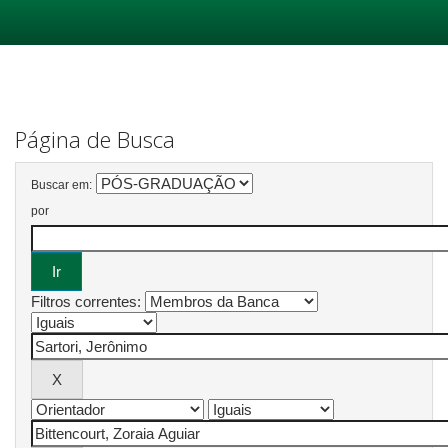
Skip
navigation
Página de Busca
Buscar em:
por
Filtros correntes: