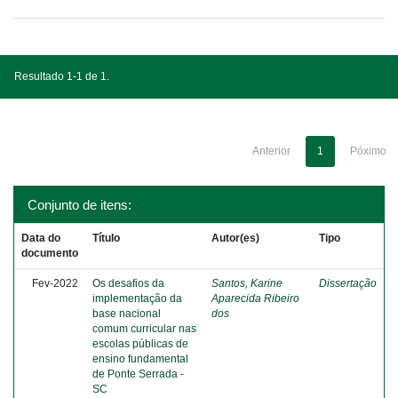
Resultado 1-1 de 1.
Anterior
1
Póximo
Conjunto de itens:
Data do
Título
Autor(es)
Tipo
documento
Fev-2022
Os desafios da
Santos, Karine
Dissertação
implementação da
Aparecida Ribeiro
base nacional
dos
comum curricular nas
escolas públicas de
ensino fundamental
de Ponte Serrada -
SC