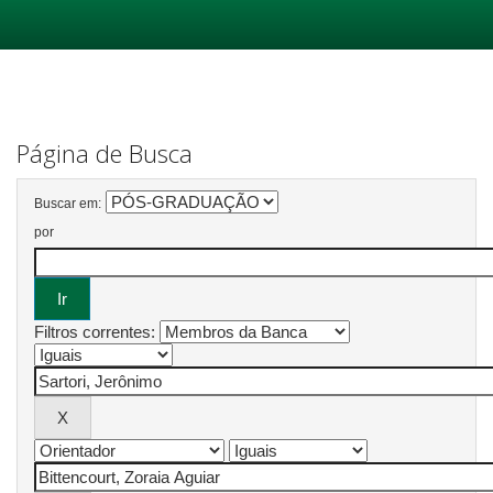
Skip
navigation
Página de Busca
Buscar em:
por
Filtros correntes: