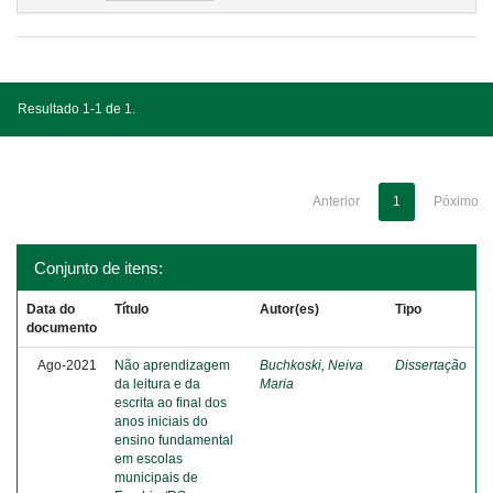
Resultado 1-1 de 1.
Anterior
1
Póximo
Conjunto de itens:
Data do
Título
Autor(es)
Tipo
documento
Ago-2021
Não aprendizagem
Buchkoski, Neiva
Dissertação
da leitura e da
Maria
escrita ao final dos
anos iniciais do
ensino fundamental
em escolas
municipais de