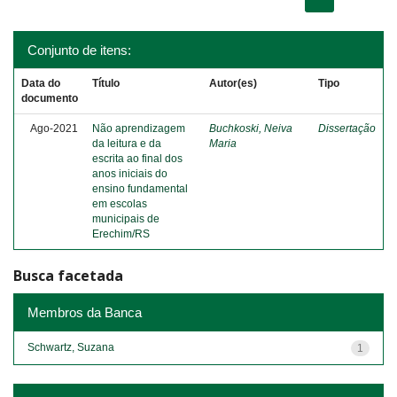
Conjunto de itens:
Data do
Título
Autor(es)
Tipo
documento
Ago-2021
Não aprendizagem
Buchkoski, Neiva
Dissertação
da leitura e da
Maria
escrita ao final dos
anos iniciais do
ensino fundamental
em escolas
municipais de
Erechim/RS
Busca facetada
Membros da Banca
Schwartz, Suzana
1