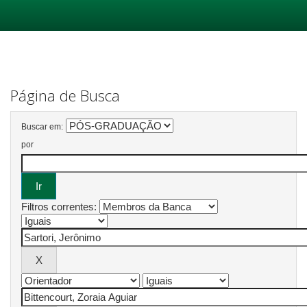
Skip
navigation
Página de Busca
Buscar em:
por
Filtros correntes: