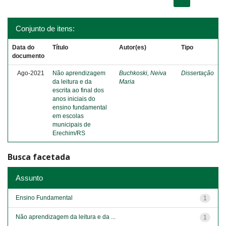
Conjunto de itens:
Data do
Título
Autor(es)
Tipo
documento
Ago-2021
Não aprendizagem
Buchkoski, Neiva
Dissertação
da leitura e da
Maria
escrita ao final dos
anos iniciais do
ensino fundamental
em escolas
municipais de
Erechim/RS
Busca facetada
Assunto
Ensino Fundamental
1
Não aprendizagem da leitura e da ...
1