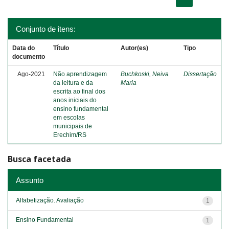
Conjunto de itens:
Data do
Título
Autor(es)
Tipo
documento
Ago-2021
Não aprendizagem
Buchkoski, Neiva
Dissertação
da leitura e da
Maria
escrita ao final dos
anos iniciais do
ensino fundamental
em escolas
municipais de
Erechim/RS
Busca facetada
Assunto
Alfabetização. Avaliação
1
Ensino Fundamental
1