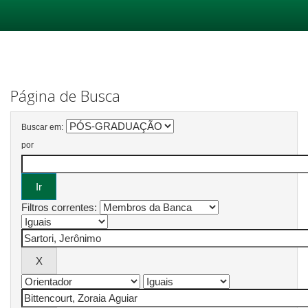
Skip
navigation
Página de Busca
Buscar em:
por
Filtros correntes: