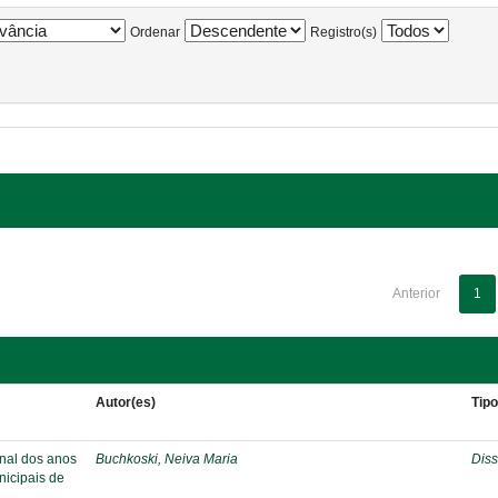
Ordenar
Registro(s)
Anterior
1
Autor(es)
Tip
inal dos anos
Buchkoski, Neiva Maria
Diss
nicipais de