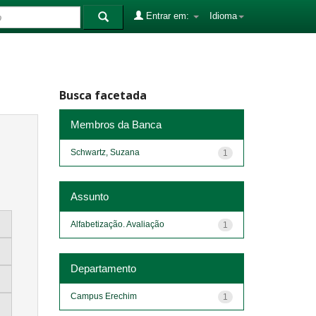
Entrar em:
Idioma
Busca facetada
Membros da Banca
Schwartz, Suzana
1
Assunto
Alfabetização. Avaliação
1
Departamento
Campus Erechim
1