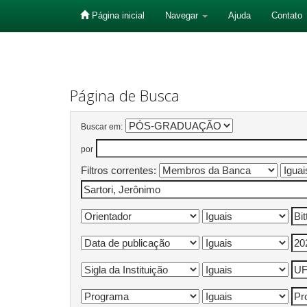
Página inicial
Navegar
Ajuda
Contato
Skip
navigation
Página de Busca
Buscar em:
por
Filtros correntes: