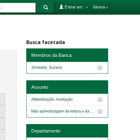
Entrar em:
Idioma
Busca facetada
Membros da Banca
Schwartz, Suzana
1
Assunto
Alfabetização. Avaliação
1
Não aprendizagem da leitura e da ...
1
Departamento