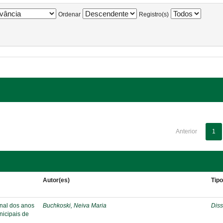
Ordenar
Registro(s)
Anterior
1
Autor(es)
Tip
inal dos anos
Buchkoski, Neiva Maria
Diss
nicipais de