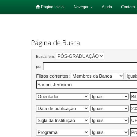
Página inicial
Navegar
Ajuda
Contato
Skip
navigation
Página de Busca
Buscar em:
por
Filtros correntes: