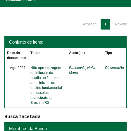
Anterior
1
Póximo
Conjunto de itens:
Data do
Título
Autor(es)
Tipo
documento
Ago-2021
Não aprendizagem
Buchkoski, Neiva
Dissertação
da leitura e da
Maria
escrita ao final dos
anos iniciais do
ensino fundamental
em escolas
municipais de
Erechim/RS
Busca facetada
Membros da Banca