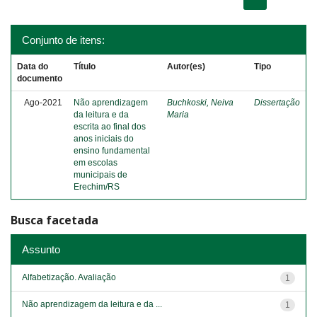
Conjunto de itens:
Data do
Título
Autor(es)
Tipo
documento
Ago-2021
Não aprendizagem
Buchkoski, Neiva
Dissertação
da leitura e da
Maria
escrita ao final dos
anos iniciais do
ensino fundamental
em escolas
municipais de
Erechim/RS
Busca facetada
Assunto
Alfabetização. Avaliação
1
Não aprendizagem da leitura e da ...
1