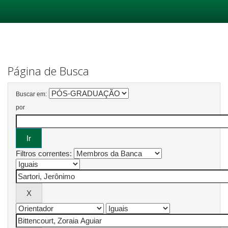
Skip
navigation
Página de Busca
Buscar em:
por
Filtros correntes: