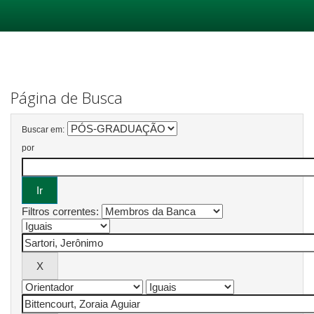
Skip
navigation
Página de Busca
Buscar em:
por
Filtros correntes: