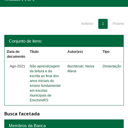
Anterior
1
Póximo
Conjunto de itens:
Data do
Título
Autor(es)
Tipo
documento
Ago-2021
Não aprendizagem
Buchkoski, Neiva
Dissertação
da leitura e da
Maria
escrita ao final dos
anos iniciais do
ensino fundamental
em escolas
municipais de
Erechim/RS
Busca facetada
Membros da Banca