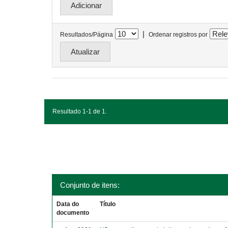
|
Resultados/Página
Ordenar registros por
Resultado 1-1 de 1.
Conjunto de itens:
Data do
Título
documento