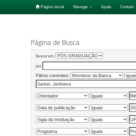
Página inicial
Navegar
Ajuda
Contato
Skip
navigation
Página de Busca
Buscar em:
por
Filtros correntes: