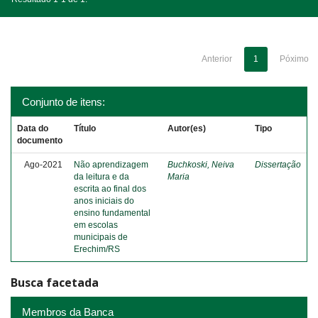
Anterior
1
Póximo
Conjunto de itens:
Data do
Título
Autor(es)
Tipo
documento
Ago-2021
Não aprendizagem
Buchkoski, Neiva
Dissertação
da leitura e da
Maria
escrita ao final dos
anos iniciais do
ensino fundamental
em escolas
municipais de
Erechim/RS
Busca facetada
Membros da Banca