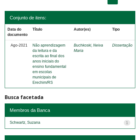
Conjunto de itens:
Data do
Título
Autor(es)
Tipo
documento
Ago-2021
Não aprendizagem
Buchkoski, Neiva
Dissertação
da leitura e da
Maria
escrita ao final dos
anos iniciais do
ensino fundamental
em escolas
municipais de
Erechim/RS
Busca facetada
Membros da Banca
Schwartz, Suzana
1