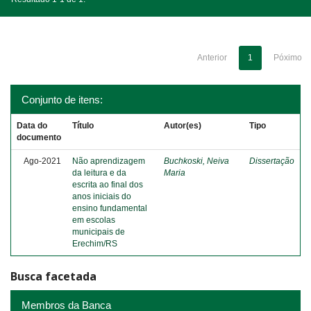
Anterior
1
Póximo
Conjunto de itens:
Data do
Título
Autor(es)
Tipo
documento
Ago-2021
Não aprendizagem
Buchkoski, Neiva
Dissertação
da leitura e da
Maria
escrita ao final dos
anos iniciais do
ensino fundamental
em escolas
municipais de
Erechim/RS
Busca facetada
Membros da Banca