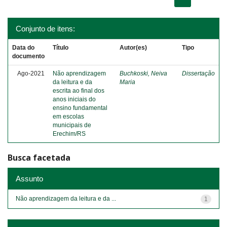
Conjunto de itens:
Data do
Título
Autor(es)
Tipo
documento
Ago-2021
Não aprendizagem
Buchkoski, Neiva
Dissertação
da leitura e da
Maria
escrita ao final dos
anos iniciais do
ensino fundamental
em escolas
municipais de
Erechim/RS
Busca facetada
Assunto
Não aprendizagem da leitura e da ...
1