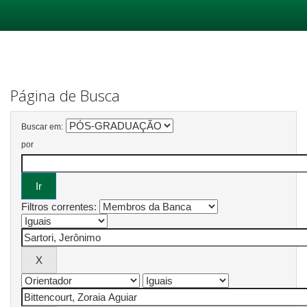
Skip
navigation
Página de Busca
Buscar em:
por
Filtros correntes: