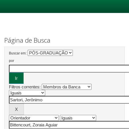
Skip
navigation
Página de Busca
Buscar em:
por
Filtros correntes: