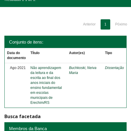
Anterior
1
Póximo
Conjunto de itens:
Data do
Título
Autor(es)
Tipo
documento
Ago-2021
Não aprendizagem
Buchkoski, Neiva
Dissertação
da leitura e da
Maria
escrita ao final dos
anos iniciais do
ensino fundamental
em escolas
municipais de
Erechim/RS
Busca facetada
Membros da Banca