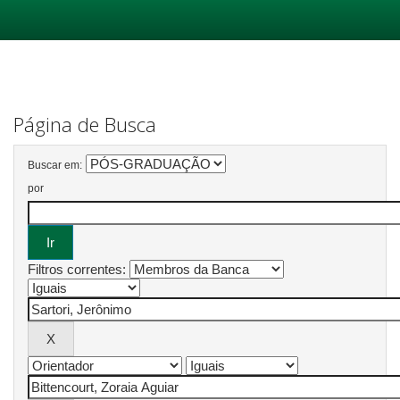
Skip
navigation
Página de Busca
Buscar em:
por
Filtros correntes: