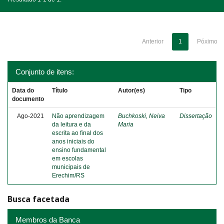
Anterior
1
Póximo
Conjunto de itens:
Data do
Título
Autor(es)
Tipo
documento
Ago-2021
Não aprendizagem
Buchkoski, Neiva
Dissertação
da leitura e da
Maria
escrita ao final dos
anos iniciais do
ensino fundamental
em escolas
municipais de
Erechim/RS
Busca facetada
Membros da Banca