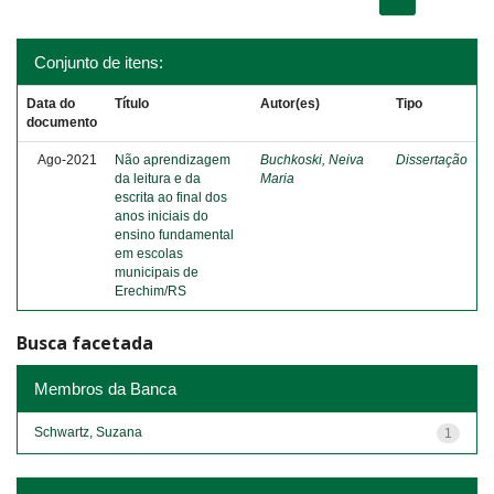
Conjunto de itens:
Data do
Título
Autor(es)
Tipo
documento
Ago-2021
Não aprendizagem
Buchkoski, Neiva
Dissertação
da leitura e da
Maria
escrita ao final dos
anos iniciais do
ensino fundamental
em escolas
municipais de
Erechim/RS
Busca facetada
Membros da Banca
Schwartz, Suzana
1