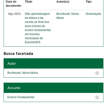
Data do
Título
Autor(es)
Tipo
documento
Ago-2021
Não aprendizagem
Buchkoski, Neiva
Dissertação
da leitura e da
Maria
escrita ao final dos
anos iniciais do
ensino fundamental
em escolas
municipais de
Erechim/RS
Busca facetada
Autor
Buchkoski, Neiva Maria
1
Assunto
Ensino Fundamental
1