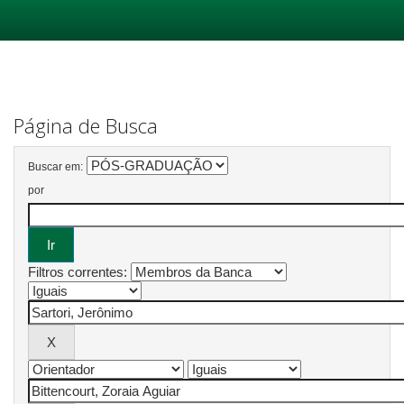
Skip
navigation
Página de Busca
Buscar em:
por
Filtros correntes: