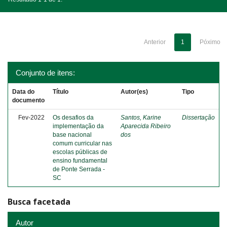
Anterior
1
Póximo
Conjunto de itens:
Data do
Título
Autor(es)
Tipo
documento
Fev-2022
Os desafios da
Santos, Karine
Dissertação
implementação da
Aparecida Ribeiro
base nacional
dos
comum curricular nas
escolas públicas de
ensino fundamental
de Ponte Serrada -
SC
Busca facetada
Autor