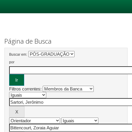
Skip
navigation
Página de Busca
Buscar em:
por
Filtros correntes: