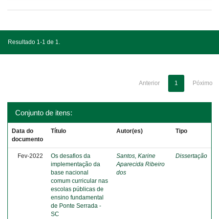
Resultado 1-1 de 1.
Anterior
1
Póximo
Conjunto de itens:
Data do
Título
Autor(es)
Tipo
documento
Fev-2022
Os desafios da
Santos, Karine
Dissertação
implementação da
Aparecida Ribeiro
base nacional
dos
comum curricular nas
escolas públicas de
ensino fundamental
de Ponte Serrada -
SC