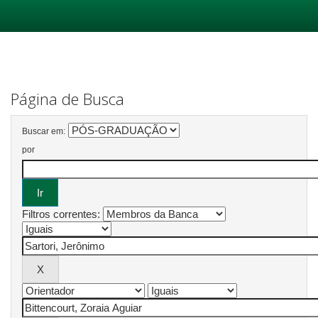
Skip
navigation
Página de Busca
Buscar em:
por
Filtros correntes: