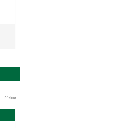
Póximo
o