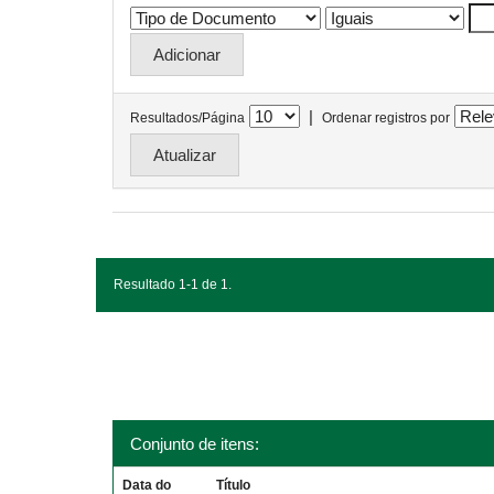
|
Resultados/Página
Ordenar registros por
Resultado 1-1 de 1.
Conjunto de itens:
Data do
Título