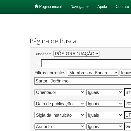
Página inicial
Navegar
Ajuda
Contato
Skip
navigation
Página de Busca
Buscar em:
por
Filtros correntes: