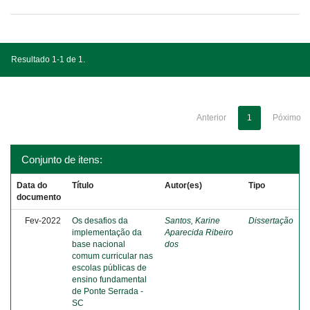
Resultado 1-1 de 1.
Anterior
1
Póximo
Conjunto de itens:
Data do
Título
Autor(es)
Tipo
documento
Fev-2022
Os desafios da
Santos, Karine
Dissertação
implementação da
Aparecida Ribeiro
base nacional
dos
comum curricular nas
escolas públicas de
ensino fundamental
de Ponte Serrada -
SC