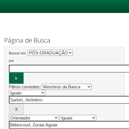
Skip
navigation
Página de Busca
Buscar em:
por
Filtros correntes: