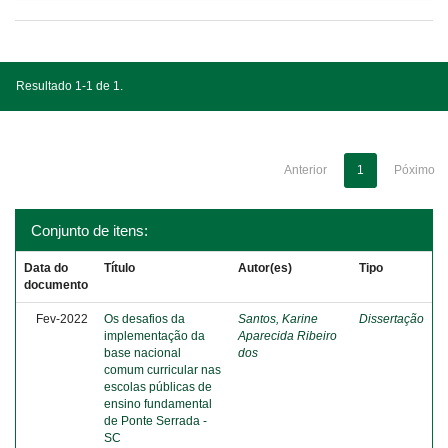
Resultado 1-1 de 1.
Anterior
1
Póximo
Conjunto de itens:
Data do
Título
Autor(es)
Tipo
documento
Fev-2022
Os desafios da
Santos, Karine
Dissertação
implementação da
Aparecida Ribeiro
base nacional
dos
comum curricular nas
escolas públicas de
ensino fundamental
de Ponte Serrada -
SC