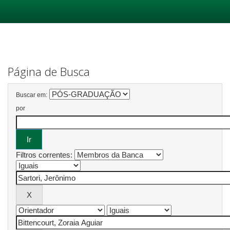
Skip
navigation
Página de Busca
Buscar em:
por
Filtros correntes: