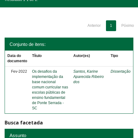
Anterior
1
Póximo
Conjunto de itens:
Data do
Título
Autor(es)
Tipo
documento
Fev-2022
Os desafios da
Santos, Karine
Dissertação
implementação da
Aparecida Ribeiro
base nacional
dos
comum curricular nas
escolas públicas de
ensino fundamental
de Ponte Serrada -
SC
Busca facetada
Assunto