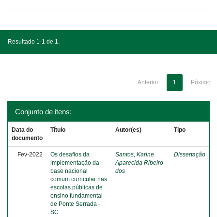
Resultado 1-1 de 1.
Anterior
1
Póximo
Conjunto de itens:
Data do
Título
Autor(es)
Tipo
documento
Fev-2022
Os desafios da
Santos, Karine
Dissertação
implementação da
Aparecida Ribeiro
base nacional
dos
comum curricular nas
escolas públicas de
ensino fundamental
de Ponte Serrada -
SC