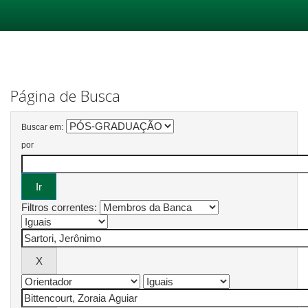
Skip
navigation
Página de Busca
Buscar em:
por
Filtros correntes: