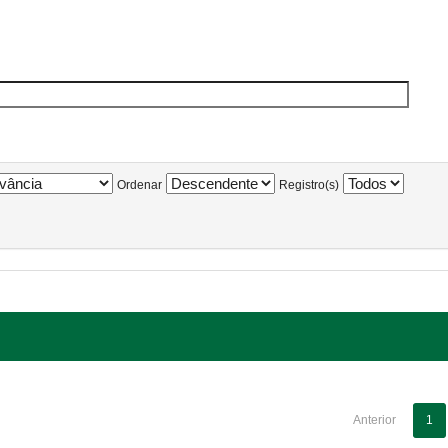
Ordenar
Registro(s)
Anterior
1