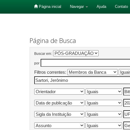
Página inicial
Navegar
Ajuda
Contato
Skip
navigation
Página de Busca
Buscar em:
por
Filtros correntes: