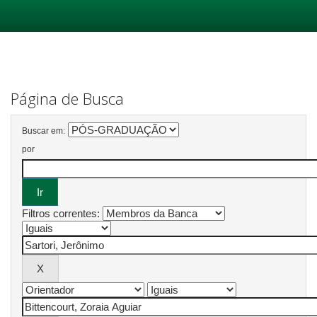
Skip
navigation
Página de Busca
Buscar em:
por
Filtros correntes: