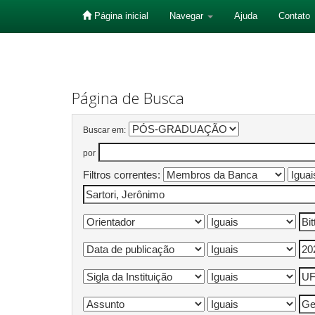
Página inicial
Navegar
Ajuda
Contato
Skip
navigation
Página de Busca
Buscar em:
por
Filtros correntes: