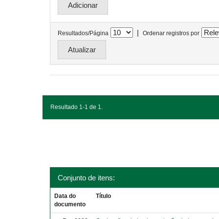
|
Resultados/Página
Ordenar registros por
Resultado 1-1 de 1.
Conjunto de itens:
Data do
Título
documento