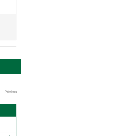
Póximo
o